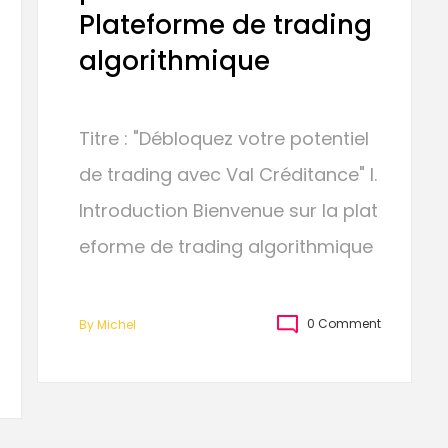
Plateforme de trading
algorithmique
Titre : "Débloquez votre potentiel
de trading avec Val Créditance" I.
Introduction Bienvenue sur la plat
eforme de trading algorithmique
0 Comment
By
Michel