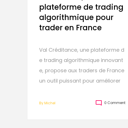
plateforme de trading
algorithmique pour
trader en France
Val Créditance, une plateforme d
e trading algorithmique innovant
e, propose aux traders de France
un outil puissant pour améliorer
0 Comment
By
Michel