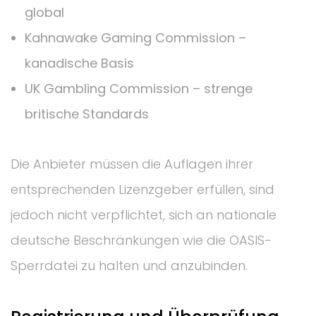
global
Kahnawake Gaming Commission –
kanadische Basis
UK Gambling Commission – strenge
britische Standards
Die Anbieter müssen die Auflagen ihrer
entsprechenden Lizenzgeber erfüllen, sind
jedoch nicht verpflichtet, sich an nationale
deutsche Beschränkungen wie die OASIS-
Sperrdatei zu halten und anzubinden.