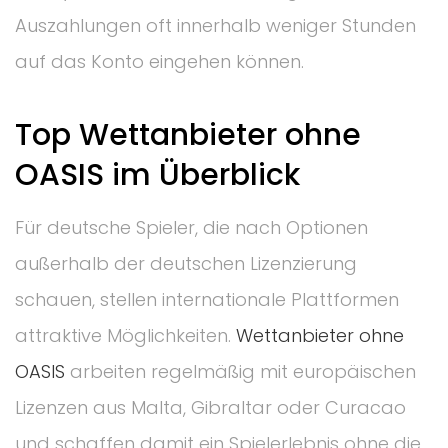
Auszahlungen oft innerhalb weniger Stunden
auf das Konto eingehen können.
Top Wettanbieter ohne
OASIS im Überblick
Für deutsche Spieler, die nach Optionen
außerhalb der deutschen Lizenzierung
schauen, stellen internationale Plattformen
attraktive Möglichkeiten.
Wettanbieter ohne
OASIS
arbeiten regelmäßig mit europäischen
Lizenzen aus Malta, Gibraltar oder Curacao
und schaffen damit ein Spielerlebnis ohne die