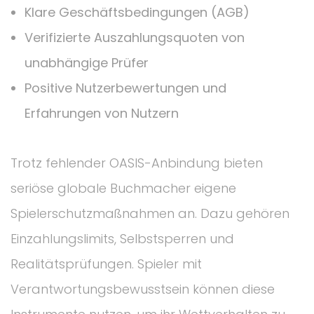
Klare Geschäftsbedingungen (AGB)
Verifizierte Auszahlungsquoten von
unabhängige Prüfer
Positive Nutzerbewertungen und
Erfahrungen von Nutzern
Trotz fehlender OASIS-Anbindung bieten
seriöse globale Buchmacher eigene
Spielerschutzmaßnahmen an. Dazu gehören
Einzahlungslimits, Selbstsperren und
Realitätsprüfungen. Spieler mit
Verantwortungsbewusstsein können diese