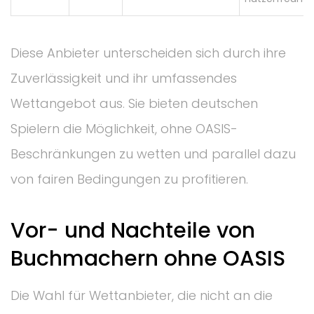
Diese Anbieter unterscheiden sich durch ihre
Zuverlässigkeit und ihr umfassendes
Wettangebot aus. Sie bieten deutschen
Spielern die Möglichkeit, ohne OASIS-
Beschränkungen zu wetten und parallel dazu
von fairen Bedingungen zu profitieren.
Vor- und Nachteile von
Buchmachern ohne OASIS
Die Wahl für Wettanbieter, die nicht an die