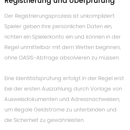
Registrierung und Überprüfung
Der Registrierungsprozess ist unkompliziert:
Spieler geben ihre persönlichen Daten ein,
richten ein Spielerkonto ein und können in der
Regel unmittelbar mit dem Wetten beginnen,
ohne OASIS-Abfrage absolvieren zu müssen.
Eine Identitätsprüfung erfolgt in der Regel erst
bei der ersten Auszahlung durch Vorlage von
Ausweisdokumenten und Adressnachweisen,
um illegale Geldströme zu unterbinden und
die Sicherheit zu gewährleisten.