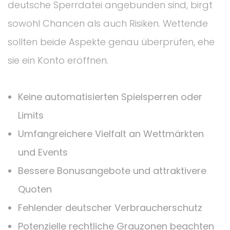
deutsche Sperrdatei angebunden sind, birgt
sowohl Chancen als auch Risiken. Wettende
sollten beide Aspekte genau überprüfen, ehe
sie ein Konto eröffnen.
Keine automatisierten Spielsperren oder
Limits
Umfangreichere Vielfalt an Wettmärkten
und Events
Bessere Bonusangebote und attraktivere
Quoten
Fehlender deutscher Verbraucherschutz
Potenzielle rechtliche Grauzonen beachten