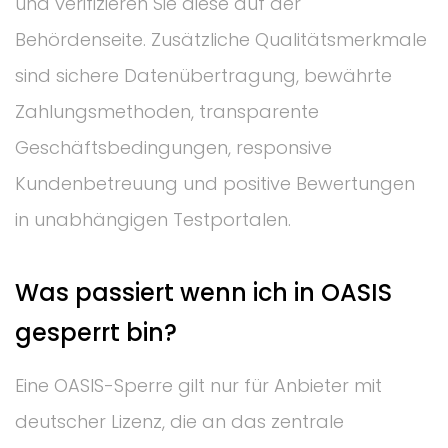
und verifizieren Sie diese auf der
Behördenseite. Zusätzliche Qualitätsmerkmale
sind sichere Datenübertragung, bewährte
Zahlungsmethoden, transparente
Geschäftsbedingungen, responsive
Kundenbetreuung und positive Bewertungen
in unabhängigen Testportalen.
Was passiert wenn ich in OASIS
gesperrt bin?
Eine OASIS-Sperre gilt nur für Anbieter mit
deutscher Lizenz, die an das zentrale