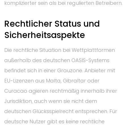
komplizierter sein als bei regulierten Betreibern.
Rechtlicher Status und
Sicherheitsaspekte
Die rechtliche Situation bei Wettplattformen
außerhalb des deutschen OASIS-Systems
befindet sich in einer Grauzone. Anbieter mit
EU-Lizenzen aus Malta, Gibraltar oder
Curacao agieren rechtmäßig innerhalb ihrer
Jurisdiktion, auch wenn sie nicht dem
deutschen Glücksspielrecht entsprechen. Für
deutsche Nutzer gibt es keine rechtliche