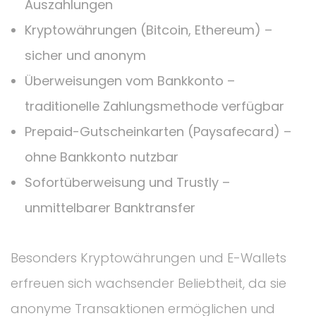
Auszahlungen
Kryptowährungen (Bitcoin, Ethereum) –
sicher und anonym
Überweisungen vom Bankkonto –
traditionelle Zahlungsmethode verfügbar
Prepaid-Gutscheinkarten (Paysafecard) –
ohne Bankkonto nutzbar
Sofortüberweisung und Trustly –
unmittelbarer Banktransfer
Besonders Kryptowährungen und E-Wallets
erfreuen sich wachsender Beliebtheit, da sie
anonyme Transaktionen ermöglichen und