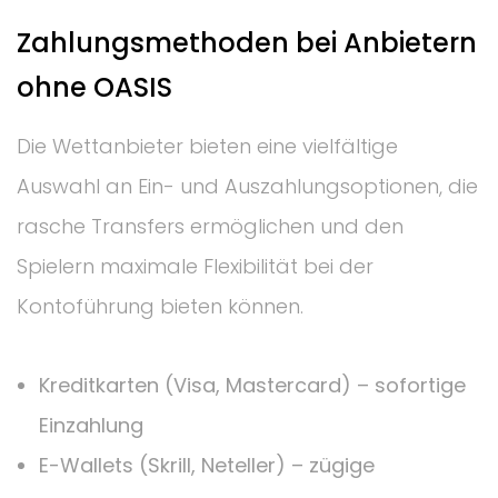
Zahlungsmethoden bei Anbietern
ohne OASIS
Die Wettanbieter bieten eine vielfältige
Auswahl an Ein- und Auszahlungsoptionen, die
rasche Transfers ermöglichen und den
Spielern maximale Flexibilität bei der
Kontoführung bieten können.
Kreditkarten (Visa, Mastercard) – sofortige
Einzahlung
E-Wallets (Skrill, Neteller) – zügige