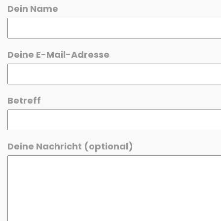
Dein Name
Deine E-Mail-Adresse
Betreff
Deine Nachricht (optional)