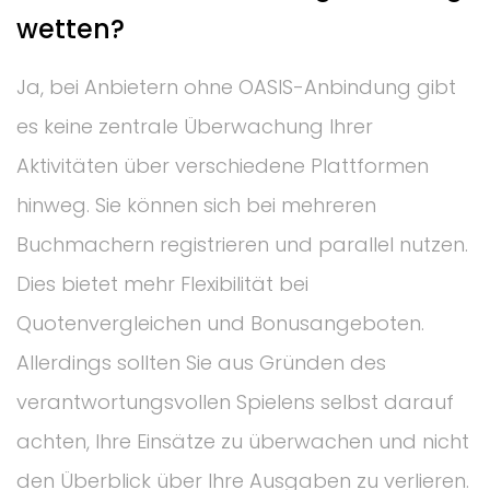
wetten?
Ja, bei Anbietern ohne OASIS-Anbindung gibt
es keine zentrale Überwachung Ihrer
Aktivitäten über verschiedene Plattformen
hinweg. Sie können sich bei mehreren
Buchmachern registrieren und parallel nutzen.
Dies bietet mehr Flexibilität bei
Quotenvergleichen und Bonusangeboten.
Allerdings sollten Sie aus Gründen des
verantwortungsvollen Spielens selbst darauf
achten, Ihre Einsätze zu überwachen und nicht
den Überblick über Ihre Ausgaben zu verlieren.