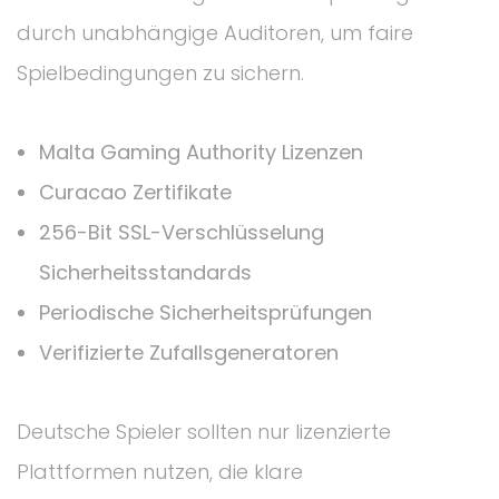
durch unabhängige Auditoren, um faire
Spielbedingungen zu sichern.
Malta Gaming Authority Lizenzen
Curacao Zertifikate
256-Bit SSL-Verschlüsselung
Sicherheitsstandards
Periodische Sicherheitsprüfungen
Verifizierte Zufallsgeneratoren
Deutsche Spieler sollten nur lizenzierte
Plattformen nutzen, die klare