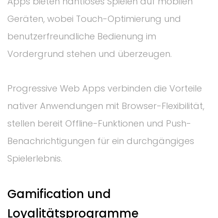
Apps bieten nahtloses Spielen auf mobilen
Geräten, wobei Touch-Optimierung und
benutzerfreundliche Bedienung im
Vordergrund stehen und überzeugen.
Progressive Web Apps verbinden die Vorteile
nativer Anwendungen mit Browser-Flexibilität,
stellen bereit Offline-Funktionen und Push-
Benachrichtigungen für ein durchgängiges
Spielerlebnis.
Gamification und
Loyalitätsprogramme