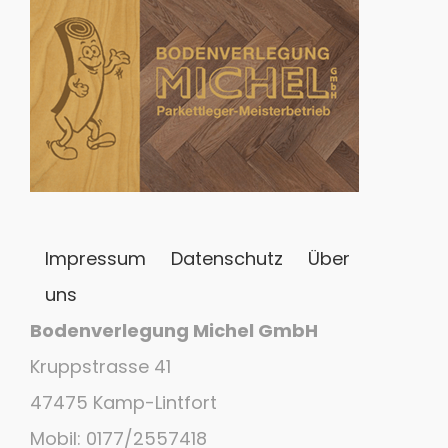
Impressum
Datenschutz
Über
uns
Bodenverlegung Michel GmbH
Kruppstrasse 41
47475 Kamp-Lintfort
Mobil: 0177/2557418