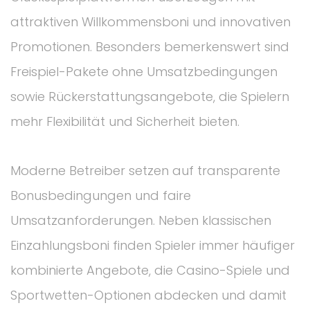
attraktiven Willkommensboni und innovativen
Promotionen. Besonders bemerkenswert sind
Freispiel-Pakete ohne Umsatzbedingungen
sowie Rückerstattungsangebote, die Spielern
mehr Flexibilität und Sicherheit bieten.
Moderne Betreiber setzen auf transparente
Bonusbedingungen und faire
Umsatzanforderungen. Neben klassischen
Einzahlungsboni finden Spieler immer häufiger
kombinierte Angebote, die Casino-Spiele und
Sportwetten-Optionen abdecken und damit