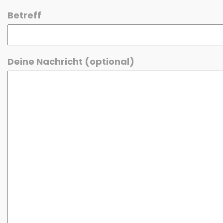
Betreff
Deine Nachricht (optional)