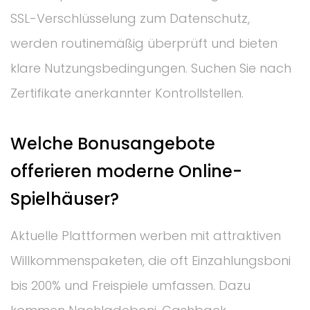
SSL-Verschlüsselung zum Datenschutz,
werden routinemäßig überprüft und bieten
klare Nutzungsbedingungen. Suchen Sie nach
Zertifikate anerkannter Kontrollstellen.
Welche Bonusangebote
offerieren moderne Online-
Spielhäuser?
Aktuelle Plattformen werben mit attraktiven
Willkommenspaketen, die oft Einzahlungsboni
bis 200% und Freispiele umfassen. Dazu