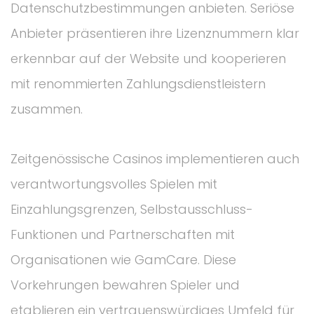
Datenschutzbestimmungen anbieten. Seriöse
Anbieter präsentieren ihre Lizenznummern klar
erkennbar auf der Website und kooperieren
mit renommierten Zahlungsdienstleistern
zusammen.
Zeitgenössische Casinos implementieren auch
verantwortungsvolles Spielen mit
Einzahlungsgrenzen, Selbstausschluss-
Funktionen und Partnerschaften mit
Organisationen wie GamCare. Diese
Vorkehrungen bewahren Spieler und
etablieren ein vertrauenswürdiges Umfeld für