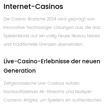
Internet-Casinos
Die Casino-Branche 2024 wird geprägt von
innovative Technologie-Lösungen aus, die das
Spielerlebnis auf ein völlig neues Niveau heben
und traditionelle Grenzen überwinden.
Live-Casino-Erlebnisse der neuen
Generation
Zeitgenössische Live-Casinos nutzen
hochauflösende 4K-Streams und Multiple-
Camera-Angles, um Spielern ein authentisches