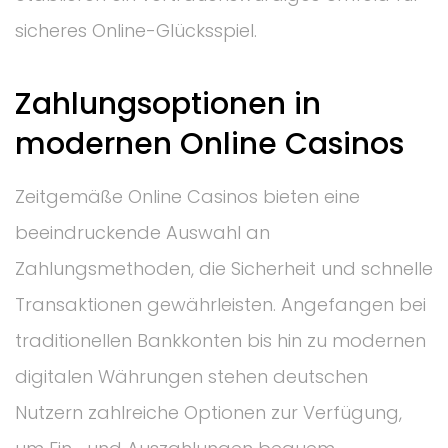
sicheres Online-Glücksspiel.
Zahlungsoptionen in
modernen Online Casinos
Zeitgemäße Online Casinos bieten eine
beeindruckende Auswahl an
Zahlungsmethoden, die Sicherheit und schnelle
Transaktionen gewährleisten. Angefangen bei
traditionellen Bankkonten bis hin zu modernen
digitalen Währungen stehen deutschen
Nutzern zahlreiche Optionen zur Verfügung,