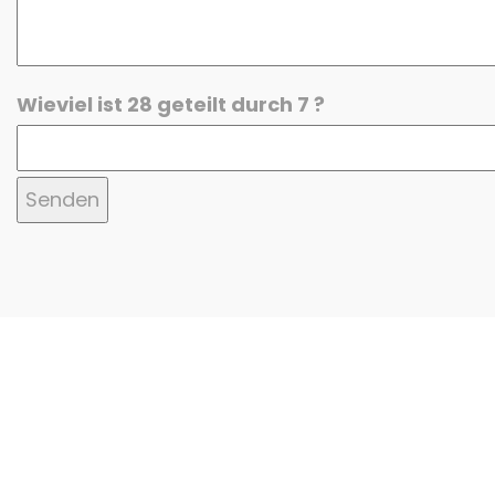
Wieviel ist 28 geteilt durch 7 ?