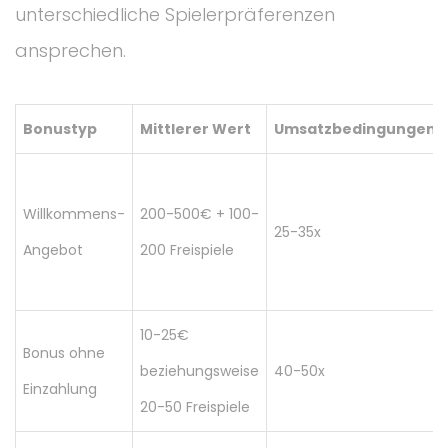
unterschiedliche Spielerpräferenzen
ansprechen.
Bonustyp
Mittlerer Wert
Umsatzbedingungen
Willkommens-
200-500€ + 100-
25-35x
Angebot
200 Freispiele
10-25€
Bonus ohne
beziehungsweise
40-50x
Einzahlung
20-50 Freispiele