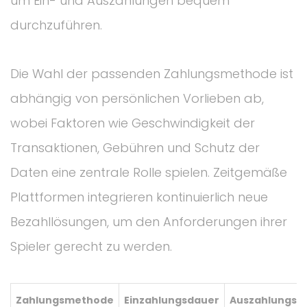
um Ein- und Auszahlungen bequem
durchzuführen.
Die Wahl der passenden Zahlungsmethode ist
abhängig von persönlichen Vorlieben ab,
wobei Faktoren wie Geschwindigkeit der
Transaktionen, Gebühren und Schutz der
Daten eine zentrale Rolle spielen. Zeitgemäße
Plattformen integrieren kontinuierlich neue
Bezahllösungen, um den Anforderungen ihrer
Spieler gerecht zu werden.
Zahlungsmethode
Einzahlungsdauer
Auszahlungsd