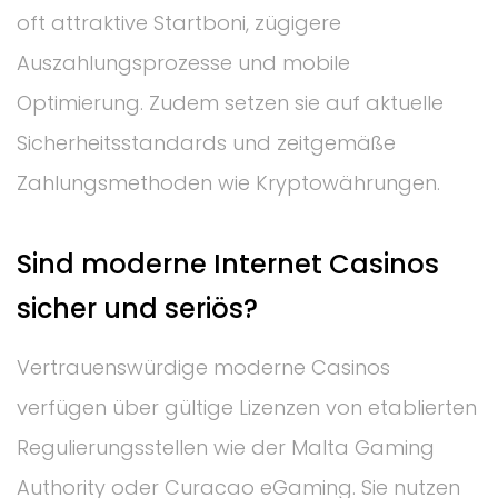
oft attraktive Startboni, zügigere
Auszahlungsprozesse und mobile
Optimierung. Zudem setzen sie auf aktuelle
Sicherheitsstandards und zeitgemäße
Zahlungsmethoden wie Kryptowährungen.
Sind moderne Internet Casinos
sicher und seriös?
Vertrauenswürdige moderne Casinos
verfügen über gültige Lizenzen von etablierten
Regulierungsstellen wie der Malta Gaming
Authority oder Curacao eGaming. Sie nutzen