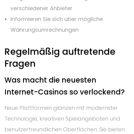
verschiedener Anbieter
Informieren Sie sich über mögliche
Währungsumrechnungen
Regelmäßig auftretende
Fragen
Was macht die neuesten
Internet-Casinos so verlockend?
Neue Plattformen glänzen mit modernster
Technologie, kreativen Spielangeboten und
benutzerfreundlichen Oberflächen. Sie bieten