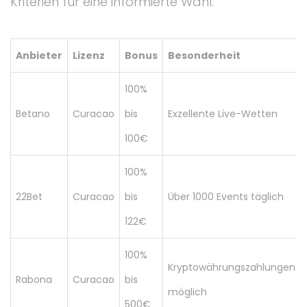
Kriterien für eine informierte Wahl.
Anbieter
Lizenz
Bonus
Besonderheit
100%
Betano
Curacao
bis
Exzellente Live-Wetten
100€
100%
22Bet
Curacao
bis
Über 1000 Events täglich
122€
100%
Kryptowährungszahlungen
Rabona
Curacao
bis
möglich
500€