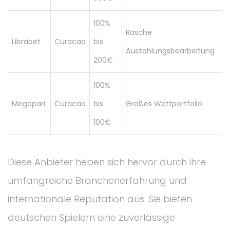
100%
Rasche
Librabet
Curacao
bis
Auszahlungsbearbeitung
200€
100%
Megapari
Curacao
bis
Großes Wettportfolio
100€
Diese Anbieter heben sich hervor durch ihre
umfangreiche Branchenerfahrung und
internationale Reputation aus. Sie bieten
deutschen Spielern eine zuverlässige