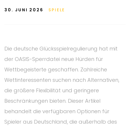
30. JUNI 2026
SPIELE
Die deutsche Glücksspielregulierung hat mit
der OASIS-Sperrdatei neue Hürden für
Wettbegeisterte geschaffen. Zahlreiche
Wettinteressenten suchen nach Alternativen,
die größere Flexibilität und geringere
Beschränkungen bieten. Dieser Artikel
behandelt die verfügbaren Optionen für
Spieler aus Deutschland, die außerhalb des