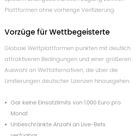
Plattformen ohne vorherige Verifizierung.
Vorzüge für Wettbegeisterte
Globale Wettplattformen punkten mit deutlich
attraktiveren Bedingungen und einer größeren
Auswahl an Wettalternativen, die über die
Limitierungen deutscher Lizenzen hinausgehen.
Gar keine Einsatzlimits von 1.000 Euro pro
Monat
Unbeschränkte Anzahl an Live-Bets
verfügbar