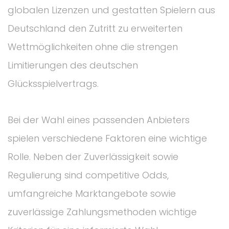
globalen Lizenzen und gestatten Spielern aus
Deutschland den Zutritt zu erweiterten
Wettmöglichkeiten ohne die strengen
Limitierungen des deutschen
Glücksspielvertrags.
Bei der Wahl eines passenden Anbieters
spielen verschiedene Faktoren eine wichtige
Rolle. Neben der Zuverlässigkeit sowie
Regulierung sind competitive Odds,
umfangreiche Marktangebote sowie
zuverlässige Zahlungsmethoden wichtige