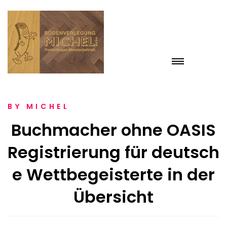
BY
MICHEL
Buchmacher ohne OASIS
Registrierung für deutsch
e Wettbegeisterte in der
Übersicht