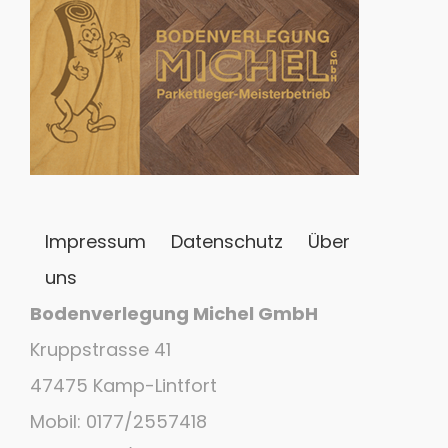
Impressum
Datenschutz
Über
uns
Bodenverlegung Michel GmbH
Kruppstrasse 41
47475 Kamp-Lintfort
Mobil: 0177/2557418