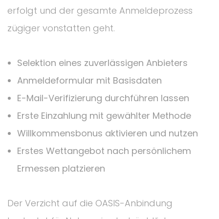
erfolgt und der gesamte Anmeldeprozess
zügiger vonstatten geht.
Selektion eines zuverlässigen Anbieters
Anmeldeformular mit Basisdaten
E-Mail-Verifizierung durchführen lassen
Erste Einzahlung mit gewählter Methode
Willkommensbonus aktivieren und nutzen
Erstes Wettangebot nach persönlichem
Ermessen platzieren
Der Verzicht auf die OASIS-Anbindung