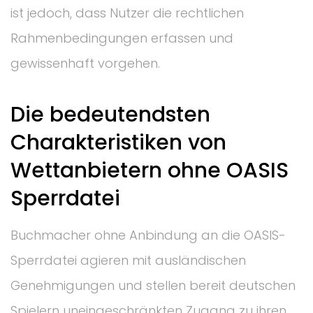
ist jedoch, dass Nutzer die rechtlichen
Rahmenbedingungen erfassen und
gewissenhaft vorgehen.
Die bedeutendsten
Charakteristiken von
Wettanbietern ohne OASIS
Sperrdatei
Buchmacher ohne Anbindung an die OASIS-
Sperrdatei agieren mit ausländischen
Genehmigungen und stellen bereit deutschen
Spielern uneingeschränkten Zugang zu ihren