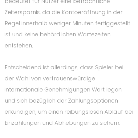
bedeutet für Nutzer eine beträchtliche
Zeitersparnis, da die Kontoeröffnung in der
Regel innerhalb weniger Minuten fertiggestellt
ist und keine behördlichen Wartezeiten
entstehen.
Entscheidend ist allerdings, dass Spieler bei
der Wahl von vertrauenswürdige
internationale Genehmigungen Wert legen
und sich bezüglich der Zahlungsoptionen
erkundigen, um einen reibungslosen Ablauf bei
Einzahlungen und Abhebungen zu sichern.