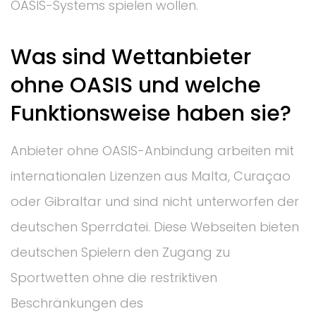
OASIS-Systems spielen wollen.
Was sind Wettanbieter
ohne OASIS und welche
Funktionsweise haben sie?
Anbieter ohne OASIS-Anbindung arbeiten mit
internationalen Lizenzen aus Malta, Curaçao
oder Gibraltar und sind nicht unterworfen der
deutschen Sperrdatei. Diese Webseiten bieten
deutschen Spielern den Zugang zu
Sportwetten ohne die restriktiven
Beschränkungen des