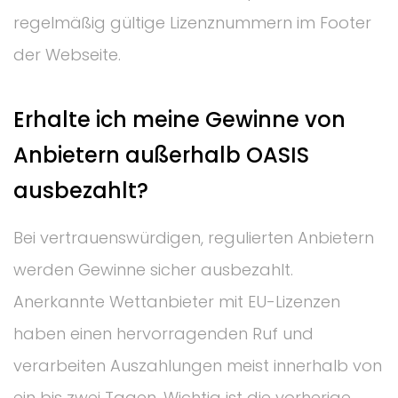
regelmäßig gültige Lizenznummern im Footer
der Webseite.
Erhalte ich meine Gewinne von
Anbietern außerhalb OASIS
ausbezahlt?
Bei vertrauenswürdigen, regulierten Anbietern
werden Gewinne sicher ausbezahlt.
Anerkannte Wettanbieter mit EU-Lizenzen
haben einen hervorragenden Ruf und
verarbeiten Auszahlungen meist innerhalb von
ein bis zwei Tagen. Wichtig ist die vorherige