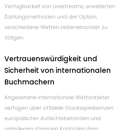
Verfügbarkeit von Livestreams, erweiterten
Zahlungsmethoden und der Option,
verschiedene Wetten nebeneinander zu
tätigen.
Vertrauenswürdigkeit und
Sicherheit von internationalen
Buchmachern
Angesehene internationale Wettanbieter
verfügen über offizielle Glücksspiellizenzen
europäischer Aufsichtsbehörden und
unterliegen strengen Kontrollen ihrer