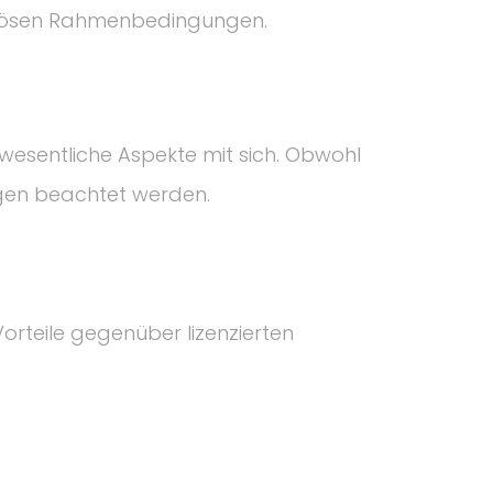
seriösen Rahmenbedingungen.
 wesentliche Aspekte mit sich. Obwohl
ragen beachtet werden.
orteile gegenüber lizenzierten