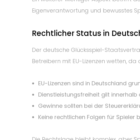
Eigenverantwortung und bewusstes Spie
Rechtlicher Status in Deuts
Der deutsche Glücksspiel-Staatsvertrag
Betreibern mit EU-Lizenzen wetten, da d
EU-Lizenzen sind in Deutschland gru
Dienstleistungsfreiheit gilt innerhal
Gewinne sollten bei der Steuererklä
Keine rechtlichen Folgen für Spieler 
Die Rechtslage bleibt komplex, aber Sp