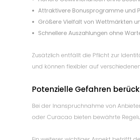
Attraktivere Bonusprogramme und 
Größere Vielfalt von Wettmärkten u
Schnellere Auszahlungen ohne Wart
Zusätzlich entfällt die Pflicht zur Ide
und können flexibler auf verschiedene
Potenzielle Gefahren berück
Bei der Inanspruchnahme von Anbietern 
oder Curacao bieten bewährte Regelun
Ein weiterer wichtiger Aspekt betrifft d