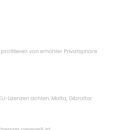
r profitieren von erhöhter Privatsphäre
EU-Lizenzen achten. Malta, Gibraltar
trenger geregelt ist.