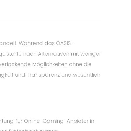
wandelt. Während das OASIS-
geisterte nach Alternativen mit weniger
verlockende Möglichkeiten ohne die
sigkeit und Transparenz und wesentlich
chtung für Online-Gaming-Anbieter in