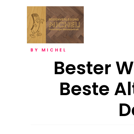
BY
MICHEL
Bester W
Beste Al
D