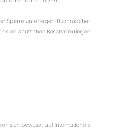
iese Datenbank nutzen.
iner Sperre unterliegen. Buchmacher
fen den deutschen Beschränkungen.
eren sich bewusst auf internationale