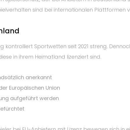
lverhalten sind bei internationalen Plattformen 
chland
 kontrolliert Sportwetten seit 2021 streng. Dennoc
iese in ihrem Heimatland lizenziert sind.
ndsätzlich anerkannt
b der Europäischen Union
rung aufgeführt werden
befürchtet
ieler bei EU-Anbietern mit Lizenz bewegen sich in