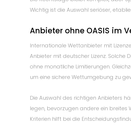
Wichtig ist die Auswahl seriöser, etablie
Anbieter ohne OASIS im V
Internationale Wettanbieter mit Lizen
Anbieter mit deutscher Lizenz. Solch
ohne monatliche Limitierungen. Gleich
um eine sichere Wettumgebung zu gew
Die Auswahl des richtigen Anbieters h
legen, bevorzugen andere ein breites 
Kriterien hilft bei die Entscheidungsf