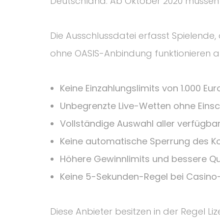
Deutschland. Ab Oktober 2020 müssen a
Die Ausschlussdatei erfasst Spielende,
ohne OASIS-Anbindung funktionieren a
Keine Einzahlungslimits von 1.000 Eu
Unbegrenzte Live-Wetten ohne Eins
Vollständige Auswahl aller verfügba
Keine automatische Sperrung des K
Höhere Gewinnlimits und bessere Q
Keine 5-Sekunden-Regel bei Casin
Diese Anbieter besitzen in der Regel Li