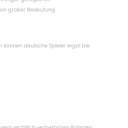
von großer Bedeutung.
h können deutsche Spieler legal bei
 einem rechtlich vertretbaren Rahmen.