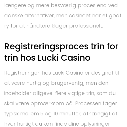
længere og mere besværlig proces end ved
danske alternativer, men casinoet har et godt
ry for at håndtere klager professionelt.
Registreringsproces trin for
trin hos Lucki Casino
Registreringen hos Lucki Casino er designet til
at være hurtig og brugervenlig, men den
indeholder alligevel flere vigtige trin, som du
skal være opmærksom på. Processen tager
typisk mellem 5 og 10 minutter, afhængigt af
hvor hurtigt du kan finde dine oplysninger