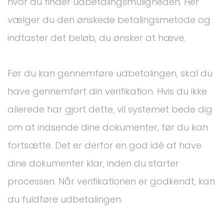
hvor du finder udbetalingsmuligheden. Her
vælger du den ønskede betalingsmetode og
indtaster det beløb, du ønsker at hæve.
Før du kan gennemføre udbetalingen, skal du
have gennemført din verifikation. Hvis du ikke
allerede har gjort dette, vil systemet bede dig
om at indsende dine dokumenter, før du kan
fortsætte. Det er derfor en god idé at have
dine dokumenter klar, inden du starter
processen. Når verifikationen er godkendt, kan
du fuldføre udbetalingen.