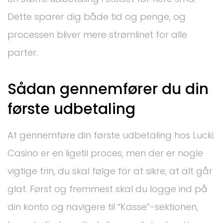
Dette sparer dig både tid og penge, og
processen bliver mere strømlinet for alle
parter.
Sådan gennemfører du din
første udbetaling
At gennemføre din første udbetaling hos Lucki
Casino er en ligetil proces, men der er nogle
vigtige trin, du skal følge for at sikre, at alt går
glat. Først og fremmest skal du logge ind på
din konto og navigere til “Kasse”-sektionen,