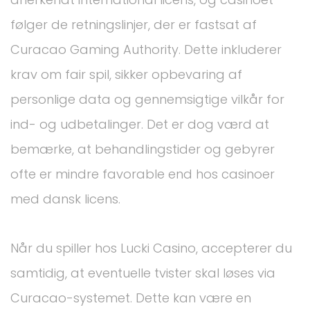
følger de retningslinjer, der er fastsat af
Curacao Gaming Authority. Dette inkluderer
krav om fair spil, sikker opbevaring af
personlige data og gennemsigtige vilkår for
ind- og udbetalinger. Det er dog værd at
bemærke, at behandlingstider og gebyrer
ofte er mindre favorable end hos casinoer
med dansk licens.
Når du spiller hos Lucki Casino, accepterer du
samtidig, at eventuelle tvister skal løses via
Curacao-systemet. Dette kan være en