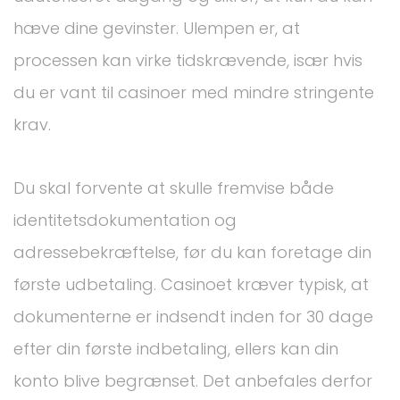
hæve dine gevinster. Ulempen er, at
processen kan virke tidskrævende, især hvis
du er vant til casinoer med mindre stringente
krav.
Du skal forvente at skulle fremvise både
identitetsdokumentation og
adressebekræftelse, før du kan foretage din
første udbetaling. Casinoet kræver typisk, at
dokumenterne er indsendt inden for 30 dage
efter din første indbetaling, ellers kan din
konto blive begrænset. Det anbefales derfor