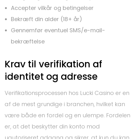
Accepter vilkår og betingelser
Bekræft din alder (18+ år)
Gennemfør eventuel SMS/e-mail-
bekræftelse
Krav til verifikation af
identitet og adresse
Verifikationsprocessen hos Lucki Casino er en
af de mest grundige i branchen, hvilket kan
være både en fordel og en ulempe. Fordelen
er, at det beskytter din konto mod
uautoriseret adgang og sikrer, at kun du kan