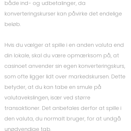
både ind- og udbetalinger, da
konverteringskurser kan påvirke det endelige
beløb.
Hvis du vælger at spille i en anden valuta end
din lokale, skal du være opmærksom på, at
casinoet anvender sin egen konverteringskurs,
som ofte ligger lidt over markedskursen. Dette
betyder, at du kan tabe en smule på
valutavekslingen, især ved større
transaktioner. Det anbefales derfor at spille i
den valuta, du normalt bruger, for at undgå
unødvendige tab.