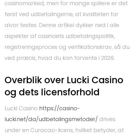
casinomarked, men for mange spillere er det
først ved udbetalingerne, at kvaliteten for
alvor testes. Denne artikel dykker ned i alle
aspekter af casinoets udbetalingspolitik,
registreringsproces og verifikationskrav, så du
ved præcis, hvad du kan forvente i 2026.
Overblik over Lucki Casino
og dets licensforhold
Lucki Casino
https://casino-
lucki.net/da/udbetalingsmetoder/
drives
under en Curacao-licens, hvilket betyder, at