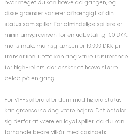
hvor meget du kan hæve ad gangen, og
disse grænser varierer afhængigt af din
status som spiller. For almindelige spillere er
minimumsgrænsen for en udbetaling 100 DKK,
mens maksimumsgrænsen er 10.000 DKK pr.
transaktion. Dette kan dog være frustrerende
for high-rollers, der ønsker at hæve større
beløb på én gang.
For VIP-spillere eller dem med højere status
kan grænserne dog være højere. Det betaler
sig derfor at være en loyal spiller, da du kan
forhandle bedre vilkår med casinoets