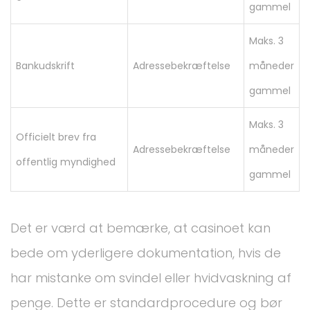
gammel
Maks. 3
Bankudskrift
Adressebekræftelse
måneder
gammel
Maks. 3
Officielt brev fra
Adressebekræftelse
måneder
offentlig myndighed
gammel
Det er værd at bemærke, at casinoet kan
bede om yderligere dokumentation, hvis de
har mistanke om svindel eller hvidvaskning af
penge. Dette er standardprocedure og bør