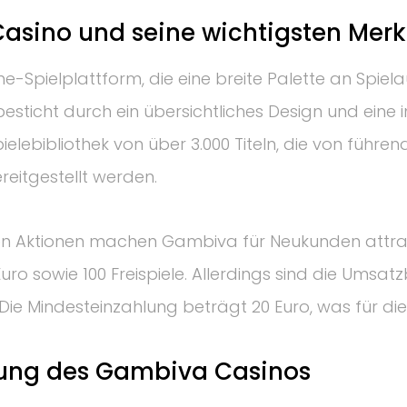
asino und seine wichtigsten Mer
-Spielplattform, die eine breite Palette an Spiel
besticht durch ein übersichtliches Design und eine 
lebibliothek von über 3.000 Titeln, die von führend
eitgestellt werden.
 Aktionen machen Gambiva für Neukunden attrakti
uro sowie 100 Freispiele. Allerdings sind die Umsa
 Die Mindesteinzahlung beträgt 20 Euro, was für die 
rung des Gambiva Casinos