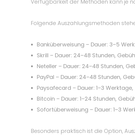
Verfügbarkeit der Methoden kann je na
Folgende Auszahlungsmethoden stehe
Banküberweisung – Dauer: 3–5 Werk
Skrill – Dauer: 24–48 Stunden, Gebüh
Neteller – Dauer: 24–48 Stunden, Ge
PayPal – Dauer: 24–48 Stunden, Geb
Paysafecard – Dauer: 1–3 Werktage,
Bitcoin – Dauer: 1–24 Stunden, Gebüh
Sofortüberweisung – Dauer: 1–3 Wer
Besonders praktisch ist die Option, A