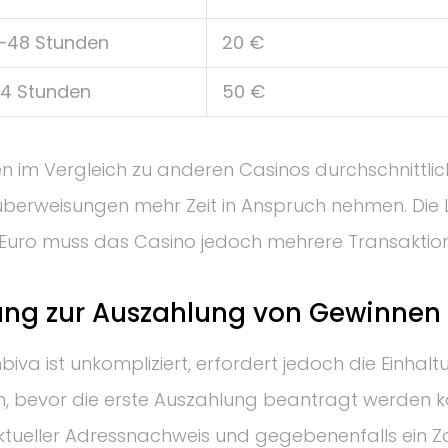
–48 Stunden
20 €
24 Stunden
50 €
iten im Vergleich zu anderen Casinos durchschnittl
erweisungen mehr Zeit in Anspruch nehmen. Die Lim
0 Euro muss das Casino jedoch mehrere Transaktio
tung zur Auszahlung von Gewinnen
a ist unkompliziert, erfordert jedoch die Einhalt
eren, bevor die erste Auszahlung beantragt werden 
aktueller Adressnachweis und gegebenenfalls ein 