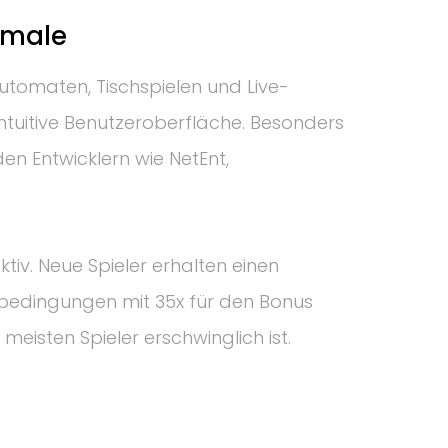
kmale
automaten, Tischspielen und Live-
intuitive Benutzeroberfläche. Besonders
en Entwicklern wie NetEnt,
v. Neue Spieler erhalten einen
tzbedingungen mit 35x für den Bonus
meisten Spieler erschwinglich ist.