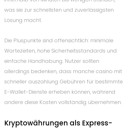
was sie zur schnellsten und zuverlässigsten
Lösung macht.
Die Pluspunkte sind offensichtlich: minimale
Wartezeiten, hohe Sicherheitsstandards und
einfache Handhabung. Nutzer sollten
allerdings bedenken, dass manche casino mit
schneller auszahlung Gebühren für bestimmte
E-Wallet-Dienste erheben können, während
andere diese Kosten vollständig übernehmen.
Kryptowährungen als Express-