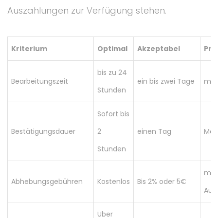
Auszahlungen zur Verfügung stehen.
Kriterium
Optimal
Akzeptabel
Pro
bis zu 24
Bearbeitungszeit
ein bis zwei Tage
meh
Stunden
Sofort bis
Bestätigungsdauer
2
einen Tag
Meh
Stunden
mehr
Abhebungsgebühren
Kostenlos
Bis 2% oder 5€
Aus
Über