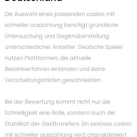
Die Auswahl eines passenden casino mit
schneller auszahlung benötigt gründliche
Untersuchung und Gegenüberstellung
unterschiedlicher Anbieter. Deutsche Spieler
nutzen Plattformen, die aktuelle
Bezahlverfahren einbinden und klare
Verarbeitungsfristen gewährleisten.
Bei der Bewertung kommt nicht nur die
Schnelligkeit eine Rolle, sondern auch die
Stabilität der Geldtransfers. Ein seriöses casino
mit schneller auszahlung wird charakterisiert