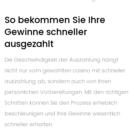
So bekommen Sie Ihre
Gewinne schneller
ausgezahlt
Die Geschwindigkeit der Auszahlung hängt
nicht nur vom gewählten casino mit schneller
auszahlung ab, sondern auch von Ihren
persönlichen Vorbereitungen. Mit den richtigen
Schritten können Sie den Prozess erheblich
beschleunigen und Ihre Gewinne wesentlich
schneller erhalten.