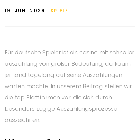
19. JUNI 2026
SPIELE
Für deutsche Spieler ist ein casino mit schneller
auszahlung von großer Bedeutung, da kaum
jemand tagelang auf seine Auszahlungen
warten möchte. In unserem Beitrag stellen wir
die top Plattformen vor, die sich durch
besonders zügige Auszahlungsprozesse
auszeichnen.