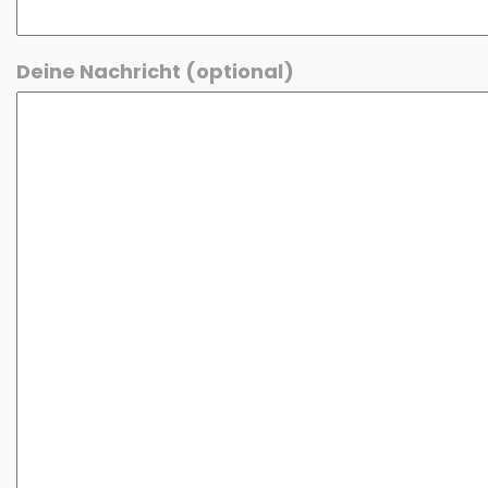
Deine Nachricht (optional)