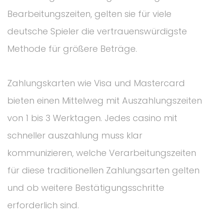
Bearbeitungszeiten, gelten sie für viele
deutsche Spieler die vertrauenswürdigste
Methode für größere Beträge.
Zahlungskarten wie Visa und Mastercard
bieten einen Mittelweg mit Auszahlungszeiten
von 1 bis 3 Werktagen. Jedes casino mit
schneller auszahlung muss klar
kommunizieren, welche Verarbeitungszeiten
für diese traditionellen Zahlungsarten gelten
und ob weitere Bestätigungsschritte
erforderlich sind.