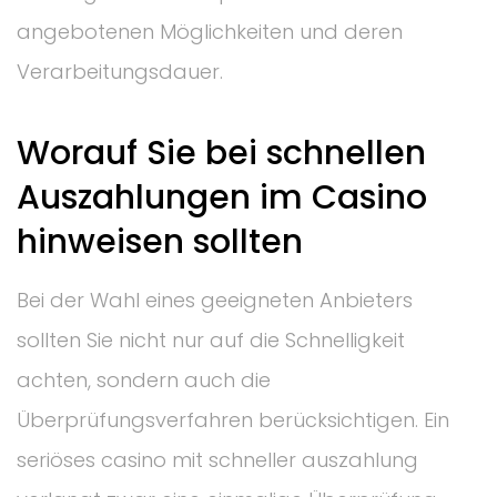
angebotenen Möglichkeiten und deren
Verarbeitungsdauer.
Worauf Sie bei schnellen
Auszahlungen im Casino
hinweisen sollten
Bei der Wahl eines geeigneten Anbieters
sollten Sie nicht nur auf die Schnelligkeit
achten, sondern auch die
Überprüfungsverfahren berücksichtigen. Ein
seriöses casino mit schneller auszahlung