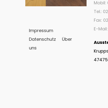
Mobil:
Tel.: 
Fax: 
E-Mail
Impressum
Datenschutz
Über
Ausst
uns
Krupps
47475 