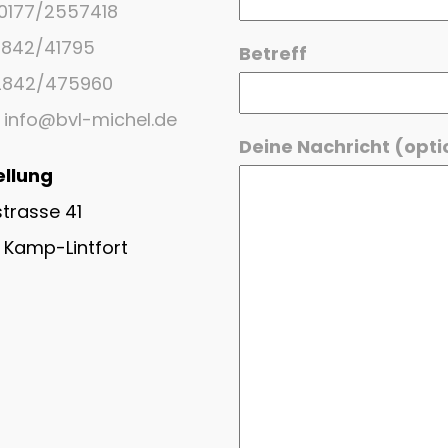
 0177/2557418
02842/41795
Betreff
02842/475960
: info@bvl-michel.de
Deine Nachricht (opti
ellung
trasse 41
Kamp-Lintfort